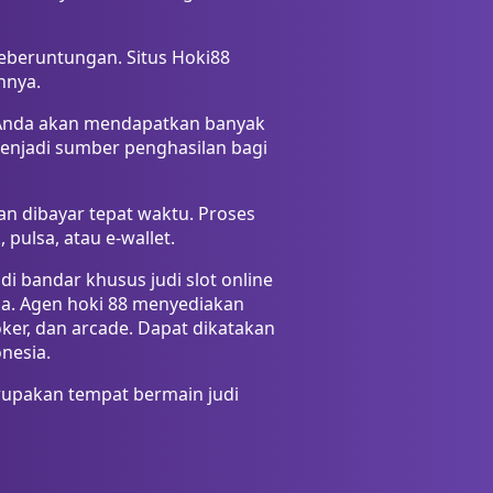
keberuntungan. Situs Hoki88
nnya.
. Anda akan mendapatkan banyak
enjadi sumber penghasilan bagi
an dibayar tepat waktu. Proses
pulsa, atau e-wallet.
adi bandar khusus judi slot online
a. Agen hoki 88 menyediakan
oker, dan arcade. Dapat dikatakan
nesia.
erupakan tempat bermain judi