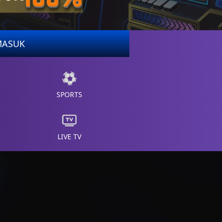
ASUK
SPORTS
LIVE TV