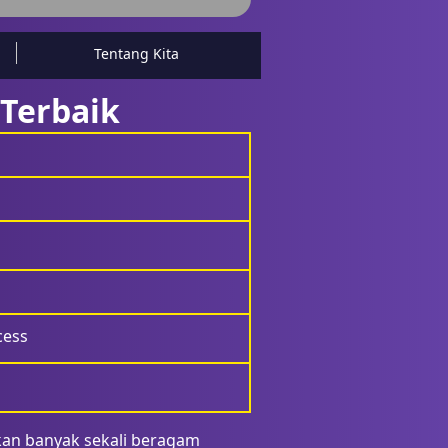
Tentang Kita
 Terbaik
cess
akan banyak sekali beragam