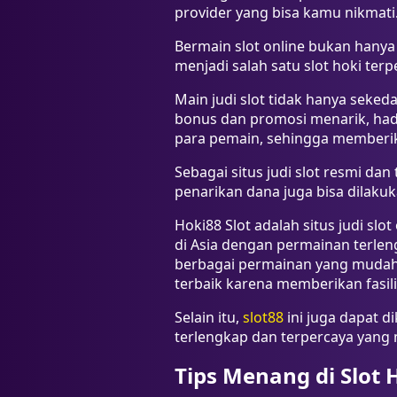
provider yang bisa kamu nikmati
Bermain slot online bukan hanya 
menjadi salah satu slot hoki t
Main judi slot tidak hanya sek
bonus dan promosi menarik, had
para pemain, sehingga memberi
Sebagai situs judi slot resmi d
penarikan dana juga bisa dilakuk
Hoki88 Slot adalah situs judi slo
di Asia dengan permainan terl
berbagai permainan yang mudah un
terbaik karena memberikan fasil
Selain itu,
slot88
ini juga dapat d
terlengkap dan terpercaya yang 
Tips Menang di Slot 