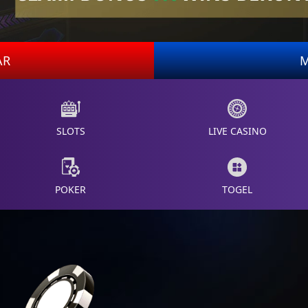
AR
M
SLOTS
LIVE CASINO
POKER
TOGEL