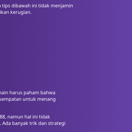
 tips dibawah ini tidak menjamin
ikan kerugian.
emain harus paham bahwa
esempatan untuk menang
, namun hal ini tidak
Ada banyak trik dan strategi