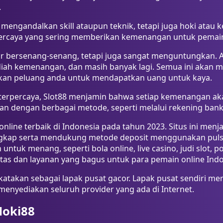
.
mengandalkan skill ataupun teknik, tetapi juga hoki atau 
erpercaya yang sering memberikan kemenangan untuk pemai
edar bersenang-senang, tetapi juga sangat menguntungkan
iah kemenangan, dan masih banyak lagi. Semua ini akan m
kan peluang anda untuk mendapatkan uang untuk kaya.
an terpercaya, Slot88 menjamin bahwa setiap kemenangan ak
an dengan berbagai metode, seperti melalui rekening bank, 
t online terbaik di Indonesia pada tahun 2023. Situs ini menj
engkap serta mendukung metode deposit menggunakan puls
tuk menang, seperti bola online, live casino, judi slot, p
itas dan layanan yang bagus untuk para pemain online Indo
ikatakan sebagai lapak pusat gacor. Lapak pusat sendiri m
menyediakan seluruh provider yang ada di Internet.
Hoki88